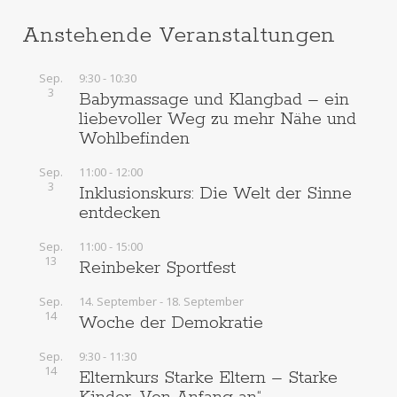
Anstehende Veranstaltungen
Sep.
9:30
-
10:30
3
Babymassage und Klangbad – ein
liebevoller Weg zu mehr Nähe und
Wohlbefinden
Sep.
11:00
-
12:00
3
Inklusionskurs: Die Welt der Sinne
entdecken
Sep.
11:00
-
15:00
13
Reinbeker Sportfest
Sep.
14. September
-
18. September
14
Woche der Demokratie
Sep.
9:30
-
11:30
14
Elternkurs Starke Eltern – Starke