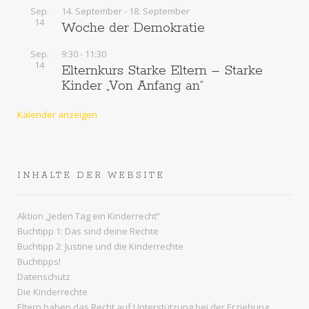
Sep.
14. September
-
18. September
14
Woche der Demokratie
Sep.
9:30
-
11:30
14
Elternkurs Starke Eltern – Starke
Kinder „Von Anfang an“
Kalender anzeigen
INHALTE DER WEBSITE
Aktion „Jeden Tag ein Kinderrecht“
Buchtipp 1: Das sind deine Rechte
Buchtipp 2: Justine und die Kinderrechte
Buchtipps!
Datenschutz
Die Kinderrechte
Eltern haben das Recht auf Unterstützung bei der Erziehung