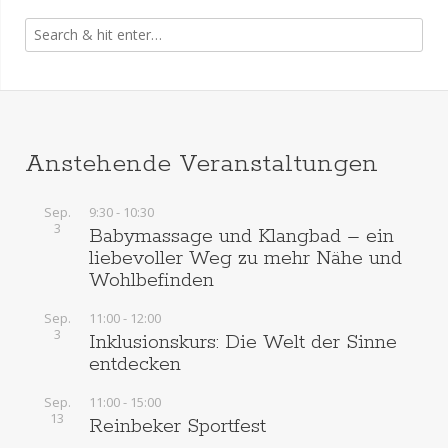
Anstehende Veranstaltungen
Sep.
9:30
-
10:30
3
Babymassage und Klangbad – ein
liebevoller Weg zu mehr Nähe und
Wohlbefinden
Sep.
11:00
-
12:00
3
Inklusionskurs: Die Welt der Sinne
entdecken
Sep.
11:00
-
15:00
13
Reinbeker Sportfest