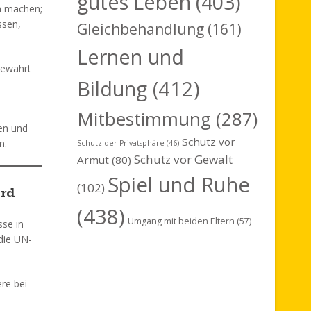
gutes Leben
(403)
ch machen;
ssen,
Gleichbehandlung
(161)
Lernen und
gewahrt
Bildung
(412)
Mitbestimmung
(287)
en und
Schutz vor
n.
Schutz der Privatsphäre
(46)
Schutz vor Gewalt
Armut
(80)
Spiel und Ruhe
(102)
ird
(438)
Umgang mit beiden Eltern
(57)
sse in
die UN-
re bei