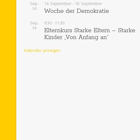
Sep.
14. September
-
18. September
14
Woche der Demokratie
Sep.
9:30
-
11:30
14
Elternkurs Starke Eltern – Starke
Kinder „Von Anfang an“
Kalender anzeigen