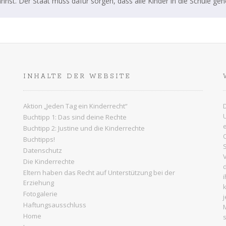
nst. Der Staat muss dafür sorgen, dass alle Kinder in die Schule ge
INHALTE DER WEBSITE
Aktion „Jeden Tag ein Kinderrecht“
Buchtipp 1: Das sind deine Rechte
Buchtipp 2: Justine und die Kinderrechte
Buchtipps!
Datenschutz
Die Kinderrechte
e
Eltern haben das Recht auf Unterstützung bei der
Erziehung
Fotogalerie
Haftungsausschluss
Home