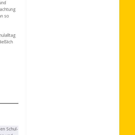
 und
bachtung
nn so
ulalltag
ießlich
ten Schul-