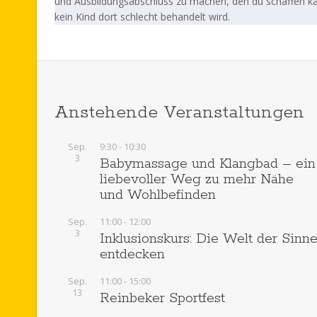
und Ausbildungsabschluss zu machen, den du schaffen kan
kein Kind dort schlecht behandelt wird.
Anstehende Veranstaltungen
Sep.
9:30
-
10:30
3
Babymassage und Klangbad – ein
liebevoller Weg zu mehr Nähe
und Wohlbefinden
Sep.
11:00
-
12:00
3
Inklusionskurs: Die Welt der Sinn
entdecken
Sep.
11:00
-
15:00
13
Reinbeker Sportfest