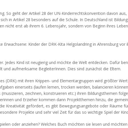
ung. So geht der Artikel 28 der UN-Kinderrechtskonvention davon aus, 
ich in Artikel 28 besonders auf die Schule. In Deutschland ist Bildung
nen nicht erst ab ihrem 6. Lebensjahr, sondern von Beginn ihres Leben
ke Erwachsene: Kinder der DRK-Kita Helgolandring in Ahrensburg vor i
der. Jedes Kind ist neugierig und möchte die Welt entdecken. Dafür ben
alt und aufmerksame BegleiterInnen. Dies sind zunächst die Eltern.
es (DRK) mit ihren Krippen- und Elementargruppen wird größter Wert
ufgaben einerseits (laufen lernen, trocken werden, balancieren können
ts (musizieren, zeichnen, konstruieren etc.) ihren Bildungsthemen folg
eherinnen und Erzieher kommen dann Projektthemen hinzu, die gemei
d die Kreativität gefördert, es gibt Bewegungsangebote oder Räume f
sondere Projekte und sehr viel Zeit für das so wichtige Spiel der Kind
pielen oder anziehen? Welches Buch möchten sie lesen und möchten 