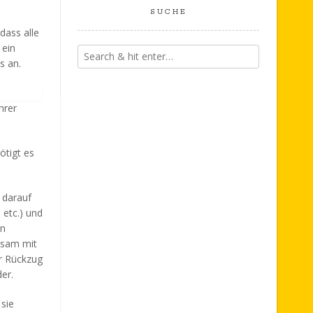
SUCHE
dass alle
 ein
s an.
hrer
ötigt es
 darauf
 etc.) und
en
nsam mit
ür Rückzug
er.
sie