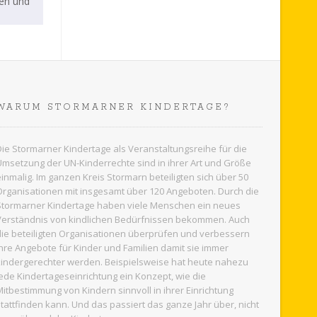
hen und
WARUM STORMARNER KINDERTAGE?
Die Stormarner Kindertage als Veranstaltungsreihe für die
Umsetzung der UN-Kinderrechte sind in ihrer Art und Größe
einmalig. Im ganzen
Kreis Stormarn
beteiligten sich über 50
Organisationen mit insgesamt über 120 Angeboten. Durch die
Stormarner Kindertage haben viele Menschen ein neues
Verständnis von kindlichen Bedürfnissen bekommen. Auch
die beteiligten Organisationen überprüfen und verbessern
ihre Angebote für Kinder und Familien damit sie immer
kindergerechter werden. Beispielsweise hat heute nahezu
jede Kindertageseinrichtung ein Konzept, wie die
Mitbestimmung von Kindern sinnvoll in ihrer Einrichtung
stattfinden kann. Und das passiert das ganze Jahr über, nicht