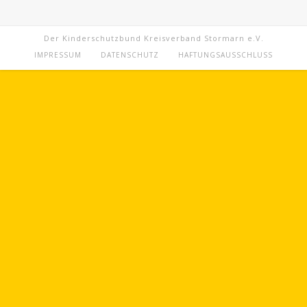
Der Kinderschutzbund Kreisverband Stormarn e.V.
IMPRESSUM
DATENSCHUTZ
HAFTUNGSAUSSCHLUSS