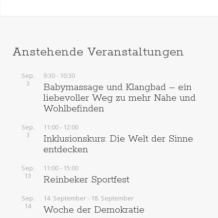
Anstehende Veranstaltungen
Sep.
9:30
-
10:30
3
Babymassage und Klangbad – ein
liebevoller Weg zu mehr Nähe und
Wohlbefinden
Sep.
11:00
-
12:00
3
Inklusionskurs: Die Welt der Sinne
entdecken
Sep.
11:00
-
15:00
13
Reinbeker Sportfest
Sep.
14. September
-
18. September
14
Woche der Demokratie