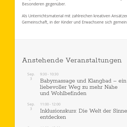
Besonderen gegenüber.
Als Unterrichtsmaterial mit zahlreichen kreativen Ansätze
Gemeinschaft, in der Kinder und Erwachsene sich geme
Anstehende Veranstaltungen
Sep.
9:30
-
10:30
3
Babymassage und Klangbad – ein
liebevoller Weg zu mehr Nähe
und Wohlbefinden
Sep.
11:00
-
12:00
3
Inklusionskurs: Die Welt der Sinn
entdecken