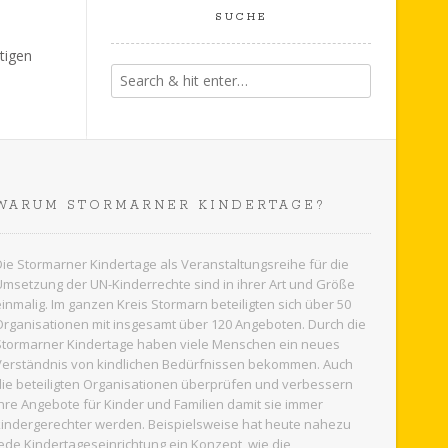
SUCHE
stigen
WARUM STORMARNER KINDERTAGE?
Die Stormarner Kindertage als Veranstaltungsreihe für die
Umsetzung der UN-Kinderrechte sind in ihrer Art und Größe
einmalig. Im ganzen
Kreis Stormarn
beteiligten sich über 50
Organisationen mit insgesamt über 120 Angeboten. Durch die
Stormarner Kindertage haben viele Menschen ein neues
Verständnis von kindlichen Bedürfnissen bekommen. Auch
die beteiligten Organisationen überprüfen und verbessern
ihre Angebote für Kinder und Familien damit sie immer
kindergerechter werden. Beispielsweise hat heute nahezu
jede Kindertageseinrichtung ein Konzept, wie die