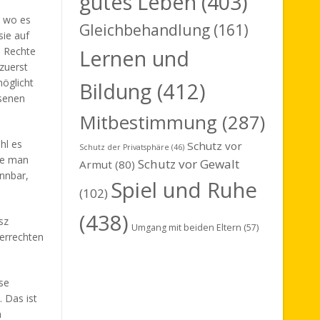
gutes Leben
(403)
, wo es
Gleichbehandlung
(161)
sie auf
n Rechte
Lernen und
 zuerst
möglicht
Bildung
(412)
hsenen
Mitbestimmung
(287)
hl es
Schutz vor
Schutz der Privatsphäre
(46)
ie man
Schutz vor Gewalt
Armut
(80)
ennbar,
Spiel und Ruhe
(102)
(438)
sz
Umgang mit beiden Eltern
(57)
derrechten
se
 Das ist
m