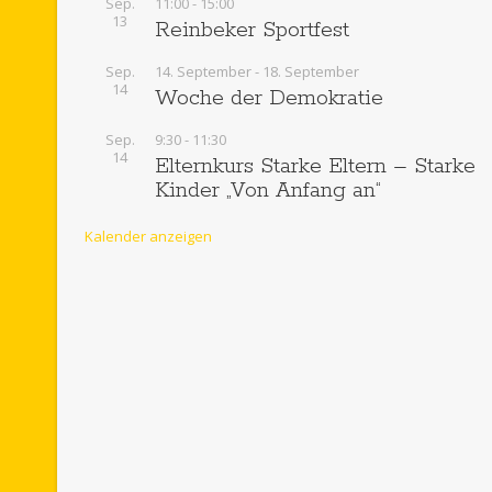
Sep.
11:00
-
15:00
13
Reinbeker Sportfest
Sep.
14. September
-
18. September
14
Woche der Demokratie
Sep.
9:30
-
11:30
14
Elternkurs Starke Eltern – Starke
Kinder „Von Anfang an“
Kalender anzeigen