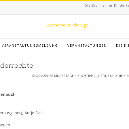
Die Stormarner Kinderta
VERANSTALTUNGSMELDUNG
VERANSTALTUNGEN
DIE K
nderrechte
STORMARNER KINDERTAGE
>
BUCHTIPP 2: JUSTINE UND DIE K
chenbuch
erausgeber), Antje Szillat
hsenen