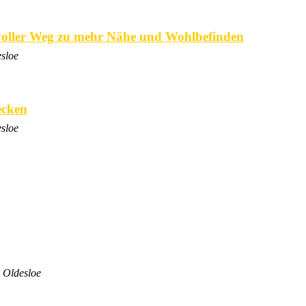
voller Weg zu mehr Nähe und Wohlbefinden
sloe
ecken
sloe
 Oldesloe