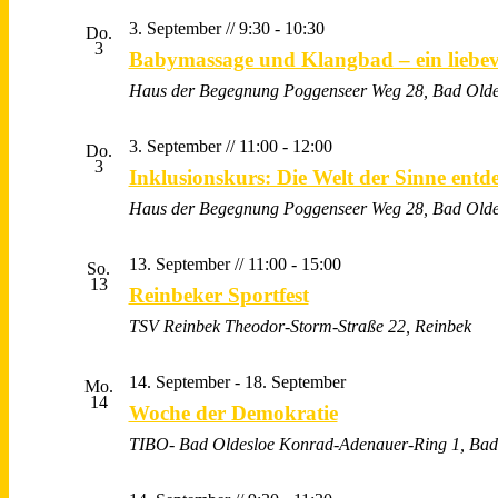
3. September // 9:30
-
10:30
Do.
3
Babymassage und Klangbad – ein liebe
Haus der Begegnung
Poggenseer Weg 28, Bad Olde
3. September // 11:00
-
12:00
Do.
3
Inklusionskurs: Die Welt der Sinne entd
Haus der Begegnung
Poggenseer Weg 28, Bad Olde
13. September // 11:00
-
15:00
So.
13
Reinbeker Sportfest
TSV Reinbek
Theodor-Storm-Straße 22, Reinbek
14. September
-
18. September
Mo.
14
Woche der Demokratie
TIBO- Bad Oldesloe
Konrad-Adenauer-Ring 1, Bad