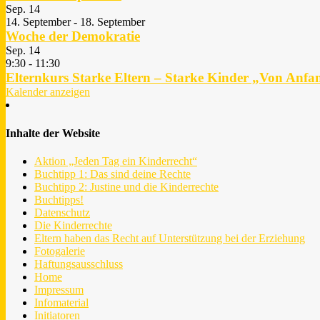
Sep.
14
14. September
-
18. September
Woche der Demokratie
Sep.
14
9:30
-
11:30
Elternkurs Starke Eltern – Starke Kinder „Von Anfa
Kalender anzeigen
Inhalte der Website
Aktion „Jeden Tag ein Kinderrecht“
Buchtipp 1: Das sind deine Rechte
Buchtipp 2: Justine und die Kinderrechte
Buchtipps!
Datenschutz
Die Kinderrechte
Eltern haben das Recht auf Unterstützung bei der Erziehung
Fotogalerie
Haftungsausschluss
Home
Impressum
Infomaterial
Initiatoren