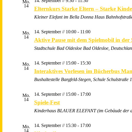
14. September // 9:30
-
11:30
Mo.
14
Elternkurs Starke Eltern – Starke Kind
Kleiner Elefant im Bella Donna Haus
Bahnhofstraß
14. September // 10:00
-
11:00
Mo.
14
Aktive Pause mit dem Spielmobil in der
Stadtschule Bad Oldesloe
Bad Oldesloe, Deutschla
14. September // 15:00
-
15:30
Mo.
14
Interaktives Vorlesen im Bücherbus Man
Bushaltestelle Bargfeld-Stegen, Schule
Schulstraße 1
14. September // 15:00
-
17:00
Mo.
14
Spiele-Fest
Kinderhaus BLAUER ELEFANT (im Gebäude der alt
14. September // 15:30
-
17:00
Mo.
14