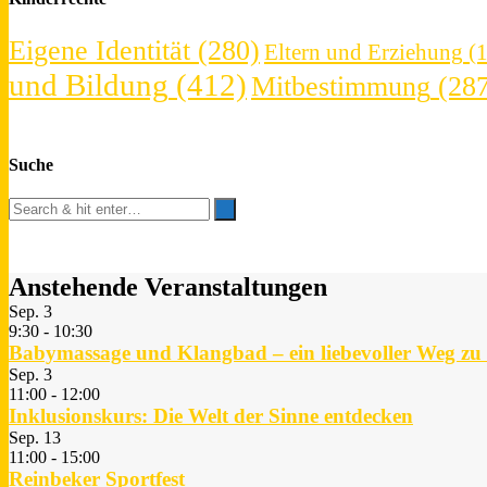
Eigene Identität
(280)
Eltern und Erziehung
(1
und Bildung
(412)
Mitbestimmung
(287
Suche
Anstehende Veranstaltungen
Sep.
3
9:30
-
10:30
Babymassage und Klangbad – ein liebevoller Weg z
Sep.
3
11:00
-
12:00
Inklusionskurs: Die Welt der Sinne entdecken
Sep.
13
11:00
-
15:00
Reinbeker Sportfest