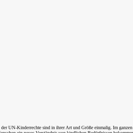
g der UN-Kinderrechte sind in ihrer Art und Größe einmalig. Im ganze
nschen ein neues Verständnis von kindlichen Bedürfnissen bekommen. 