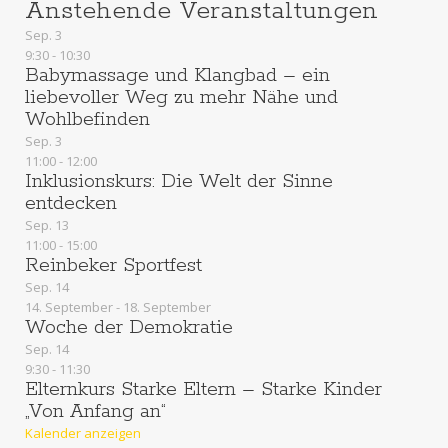
Anstehende Veranstaltungen
Sep.
3
9:30
-
10:30
Babymassage und Klangbad – ein
liebevoller Weg zu mehr Nähe und
Wohlbefinden
Sep.
3
11:00
-
12:00
Inklusionskurs: Die Welt der Sinne
entdecken
Sep.
13
11:00
-
15:00
Reinbeker Sportfest
Sep.
14
14. September
-
18. September
Woche der Demokratie
Sep.
14
9:30
-
11:30
Elternkurs Starke Eltern – Starke Kinder
„Von Anfang an“
Kalender anzeigen