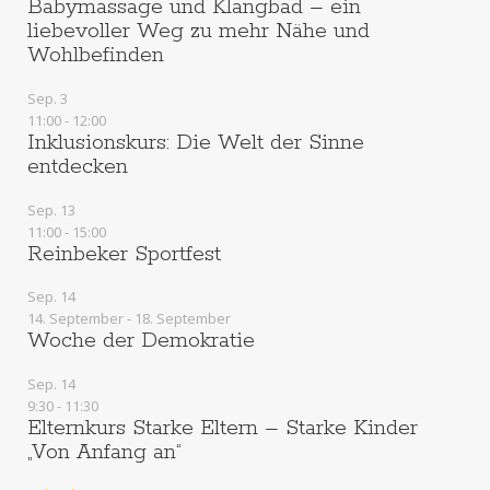
Babymassage und Klangbad – ein
liebevoller Weg zu mehr Nähe und
Wohlbefinden
Sep.
3
11:00
-
12:00
Inklusionskurs: Die Welt der Sinne
entdecken
Sep.
13
11:00
-
15:00
Reinbeker Sportfest
Sep.
14
14. September
-
18. September
Woche der Demokratie
Sep.
14
9:30
-
11:30
Elternkurs Starke Eltern – Starke Kinder
„Von Anfang an“