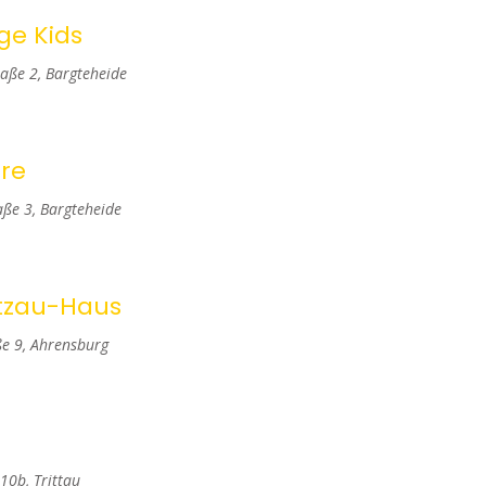
S
ge Kids
u
aße 2, Bargteheide
c
h
hre
e
ße 3, Bargteheide
u
n
tzau-Haus
d
e 9, Ahrensburg
A
n
s
10b, Trittau