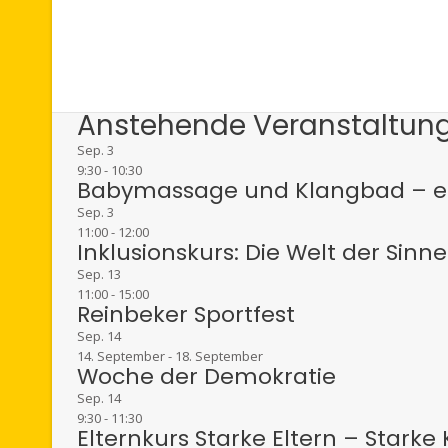
Anstehende Veranstaltun
Sep.
3
9:30
-
10:30
Babymassage und Klangbad – ei
Sep.
3
11:00
-
12:00
Inklusionskurs: Die Welt der Sin
Sep.
13
11:00
-
15:00
Reinbeker Sportfest
Sep.
14
14. September
-
18. September
Woche der Demokratie
Sep.
14
9:30
-
11:30
Elternkurs Starke Eltern – Starke