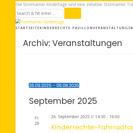
Die Stormarner Kindertage sind eine Initiative Stormarner Trä
STARTSEITE
KINDERRECHTE-PAVILLON
VERANSTALTUNGS
Archiv:
Veranstaltungen
26.09.2025
 - 
06.08.2026
Datum
wählen.
September 2025
26. September 2025 // 14:30
-
16:00
Fr.
26
Kinderrechte-Fahrradto