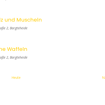
i
c
olz und Muscheln
h
aße 2, Bargteheide
t
e
che Waffeln
n
aße 2, Bargteheide
,
N
Heute
N
a
v