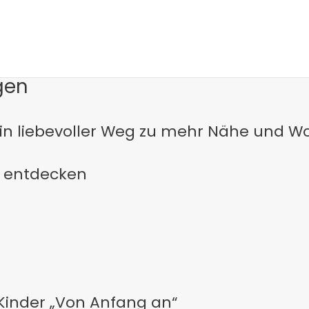
i
g
a
gen
t
i
n liebevoller Weg zu mehr Nähe und W
o
ne entdecken
n
 Kinder „Von Anfang an“