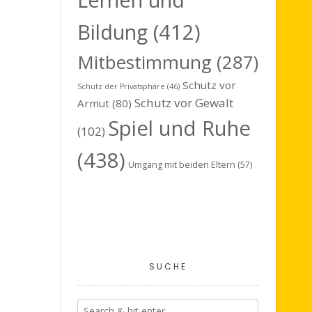
s
t
Bildung
(412)
a
Mitbestimmung
(287)
l
Schutz vor
Schutz der Privatsphäre
(46)
t
Schutz vor Gewalt
Armut
(80)
u
Spiel und Ruhe
(102)
n
(438)
g
Umgang mit beiden Eltern
(57)
A
n
s
i
SUCHE
c
h