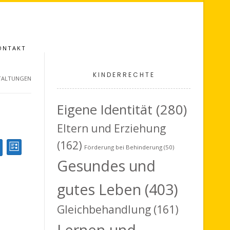
ONTAKT
KINDERRECHTE
TALTUNGEN
Eigene Identität
(280)
Eltern und Erziehung
(162)
V
Förderung bei Behinderung
(50)
Liste
uche
Gesundes und
e
r
gutes Leben
(403)
a
Gleichbehandlung
(161)
n
Lernen und