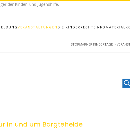
ger der Kinder- und Jugendhilfe.
MELDUNG
VERANSTALTUNGEN
DIE KINDERRECHTE
INFOMATERIAL
K
STORMARNER KINDERTAGE
>
VERANS
V
S
e
r
a
ur in und um Bargteheide