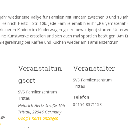
ahr wieder eine Rallye für Familien mit Kindern zwischen 0 und 10 Jah
inrich-Hertz – Str. 10b. Jede Familie erhält hier ihr „Rallyematerial“
kleineren Kindern im Kinderwagen gut zu bewältigen) starten. Unterw
ne Kunstwerke erstellen und sich auch mal sportlich betätigen. Am E
Siegerehrung bei Kaffee und Kuchen wieder am Familienzentrum.
Veranstaltun
Veranstalter
gsort
SVS Familienzentrum
Trittau
SVS Familienzentrum
Telefon
Trittau
04154-8371158
Heinrich-Hertz-Straße 10b
Trittau
,
22946
Germany
gs:
Google Karte anzeigen
s