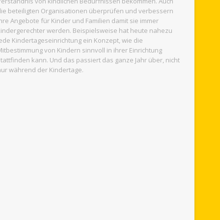
Verständnis von kindlichen Bedürfnissen bekommen. Auch
die beteiligten Organisationen überprüfen und verbessern
ihre Angebote für Kinder und Familien damit sie immer
kindergerechter werden. Beispielsweise hat heute nahezu
jede Kindertageseinrichtung ein Konzept, wie die
Mitbestimmung von Kindern sinnvoll in ihrer Einrichtung
stattfinden kann. Und das passiert das ganze Jahr über, nicht
nur während der Kindertage.