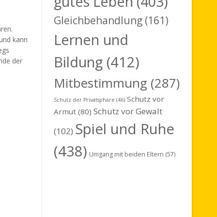
gutes Leben
(403)
Gleichbehandlung
(161)
ren.
Lernen und
 und kann
egs
Bildung
(412)
nde der
Mitbestimmung
(287)
Schutz vor
Schutz der Privatsphäre
(46)
Schutz vor Gewalt
Armut
(80)
Spiel und Ruhe
(102)
(438)
Umgang mit beiden Eltern
(57)