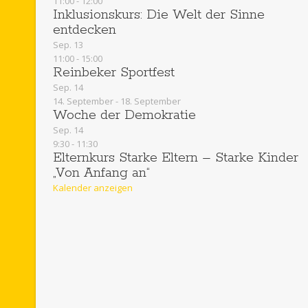
11:00
-
12:00
Inklusionskurs: Die Welt der Sinne
entdecken
Sep.
13
11:00
-
15:00
Reinbeker Sportfest
Sep.
14
14. September
-
18. September
Woche der Demokratie
Sep.
14
9:30
-
11:30
Elternkurs Starke Eltern – Starke Kinder
„Von Anfang an“
Kalender anzeigen