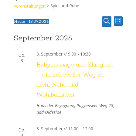
Spiel und Ruhe
Veranstaltungen
V
V
Heute
 - 
15.09.2026
Liste
Datum
Suche
e
e
wählen.
September 2026
r
r
a
3. September // 9:30
-
10:30
Do.
a
n
3
Babymassage und Klangbad
s
n
– ein liebevoller Weg zu
t
mehr Nähe und
s
a
Wohlbefinden
t
l
Haus der Begegnung
Poggenseer Weg 28,
a
t
Bad Oldesloe
u
l
3. September // 11:00
-
12:00
Do.
n
3