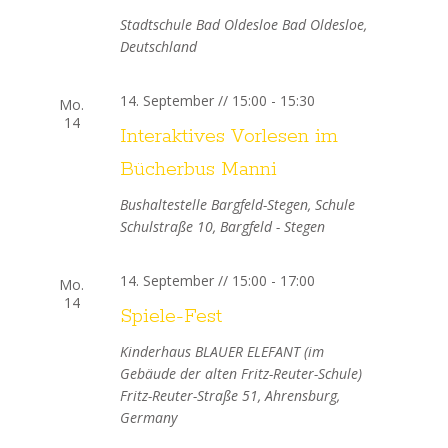
u
Stadtschule Bad Oldesloe
Bad Oldesloe,
i
Deutschland
n
g
a
d
14. September // 15:00
-
15:30
Mo.
14
t
Interaktives Vorlesen im
A
i
Bücherbus Manni
n
o
Bushaltestelle Bargfeld-Stegen, Schule
s
Schulstraße 10, Bargfeld - Stegen
n
i
14. September // 15:00
-
17:00
Mo.
14
c
Spiele-Fest
h
Kinderhaus BLAUER ELEFANT (im
Gebäude der alten Fritz-Reuter-Schule)
t
Fritz-Reuter-Straße 51, Ahrensburg,
Germany
e