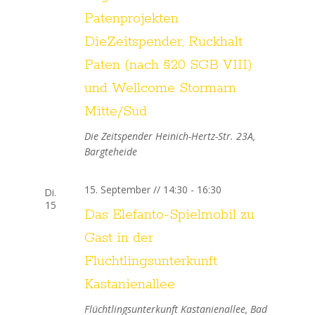
o
Patenprojekten
n
DieZeitspender, Rückhalt
Paten (nach §20 SGB VIII)
und Wellcome Stormarn
Mitte/Süd
Die Zeitspender
Heinich-Hertz-Str. 23A,
Bargteheide
15. September // 14:30
-
16:30
Di.
15
Das Elefanto-Spielmobil zu
Gast in der
Flüchtlingsunterkunft
Kastanienallee
Flüchtlingsunterkunft
Kastanienallee, Bad