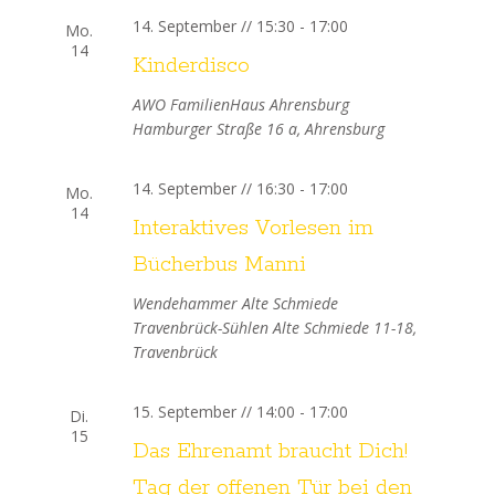
14. September // 15:30
-
17:00
n
Mo.
14
Kinderdisco
,
AWO FamilienHaus Ahrensburg
N
Hamburger Straße 16 a, Ahrensburg
a
14. September // 16:30
-
17:00
Mo.
14
v
Interaktives Vorlesen im
i
Bücherbus Manni
Wendehammer Alte Schmiede
g
Travenbrück-Sühlen
Alte Schmiede 11-18,
Travenbrück
a
t
15. September // 14:00
-
17:00
Di.
15
i
Das Ehrenamt braucht Dich!
Tag der offenen Tür bei den