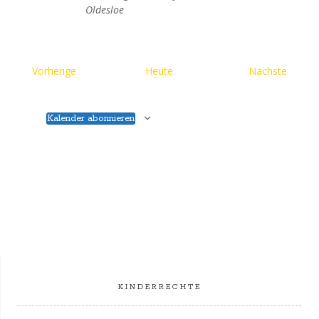
Oldesloe
Veranstaltungen
Verans
Vorherige
Heute
Nächste
Kalender abonnieren
KINDERRECHTE