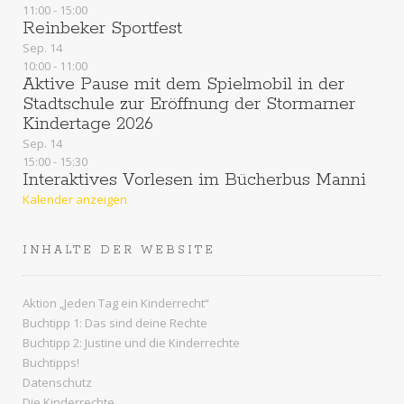
11:00
-
15:00
Reinbeker Sportfest
Sep.
14
10:00
-
11:00
Aktive Pause mit dem Spielmobil in der
Stadtschule zur Eröffnung der Stormarner
Kindertage 2026
Sep.
14
15:00
-
15:30
Interaktives Vorlesen im Bücherbus Manni
Kalender anzeigen
INHALTE DER WEBSITE
Aktion „Jeden Tag ein Kinderrecht“
Buchtipp 1: Das sind deine Rechte
Buchtipp 2: Justine und die Kinderrechte
Buchtipps!
Datenschutz
Die Kinderrechte