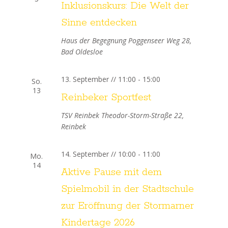
t
Inklusionskurs: Die Welt der
g
u
Sinne entdecken
A
Haus der Begegnung
Poggenseer Weg 28,
n
n
Bad Oldesloe
s
g
i
13. September // 11:00
-
15:00
So.
e
13
c
Reinbeker Sportfest
n
h
TSV Reinbek
Theodor-Storm-Straße 22,
t
Reinbek
S
e
u
14. September // 10:00
-
11:00
Mo.
n
14
c
Aktive Pause mit dem
-
Spielmobil in der Stadtschule
h
N
zur Eröffnung der Stormarner
a
e
Kindertage 2026
v