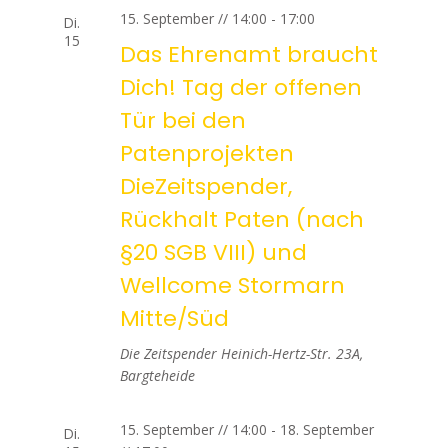
t
g
15. September // 14:00
-
17:00
Di.
u
15
A
Das Ehrenamt braucht
n
n
Dich! Tag der offenen
s
Tür bei den
g
i
Patenprojekten
e
c
DieZeitspender,
n
h
Rückhalt Paten (nach
t
S
§20 SGB VIII) und
e
Wellcome Stormarn
u
n
Mitte/Süd
c
-
Die Zeitspender
Heinich-Hertz-Str. 23A,
h
N
Bargteheide
a
e
15. September // 14:00
-
18. September
Di.
v