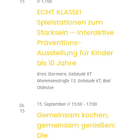
15
// 17:00
u
i
ECHT KLASSE!
n
g
Spielstationen zum
d
a
Starksein – Interaktive
t
A
Präventions-
i
Ausstellung für Kinder
n
o
bis 10 Jahre
s
n
Kreis Stormarn, Gebäude KT
i
Mommsenstraße 13, Gebäude KT, Bad
Oldesloe
c
15. September // 15:00
-
17:00
h
Di.
15
Gemeinsam kochen,
t
gemeinsam genießen:
e
Die