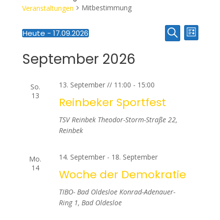
Mitbestimmung
Veranstaltungen
V
V
Heute
 - 
17.09.2026
Liste
Suche
Datum
e
e
wählen.
September 2026
r
r
a
13. September // 11:00
-
15:00
So.
a
n
13
Reinbeker Sportfest
s
n
TSV Reinbek
Theodor-Storm-Straße 22,
t
Reinbek
s
a
t
14. September
-
18. September
Mo.
l
14
Woche der Demokratie
a
t
TIBO- Bad Oldesloe
Konrad-Adenauer-
u
l
Ring 1, Bad Oldesloe
n