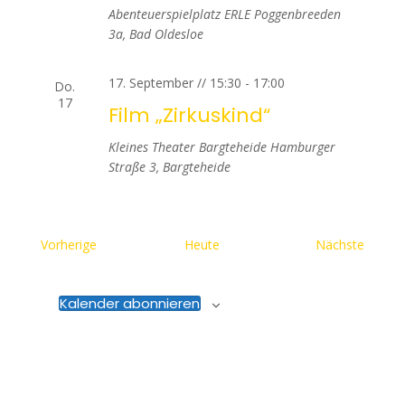
Abenteuerspielplatz ERLE
Poggenbreeden
3a, Bad Oldesloe
17. September // 15:30
-
17:00
Do.
17
Film „Zirkuskind“
Kleines Theater Bargteheide
Hamburger
Straße 3, Bargteheide
Veranstaltungen
Verans
Vorherige
Heute
Nächste
Kalender abonnieren