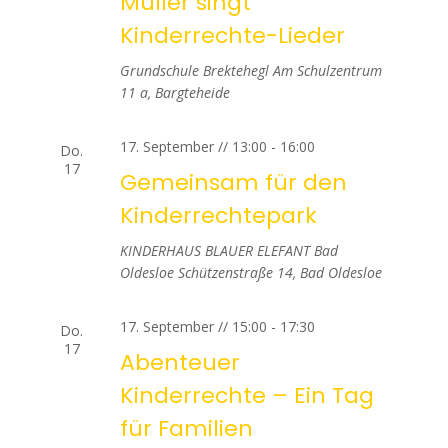
o
Müller singt
Kinderrechte-Lieder
n
Grundschule Brektehegl
Am Schulzentrum
11 a, Bargteheide
17. September // 13:00
-
16:00
Do.
17
Gemeinsam für den
Kinderrechtepark
KINDERHAUS BLAUER ELEFANT Bad
Oldesloe
Schützenstraße 14, Bad Oldesloe
17. September // 15:00
-
17:30
Do.
17
Abenteuer
Kinderrechte – Ein Tag
für Familien