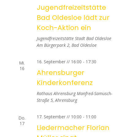
Jugendfreizeitstätte
n
Bad Oldesloe lädt zur
,
Koch-Aktion ein
N
Jugendfreizeitstätte Stadt Bad Oldesloe
a
Am Bürgerpark 2, Bad Oldesloe
v
16. September // 16:00
-
17:30
Mi.
16
i
Ahrensburger
Kinderkonferenz
g
Rathaus Ahrensburg
Manfred-Samusch-
a
Straße 5, Ahrensburg
t
17. September // 10:00
-
11:00
Do.
i
17
Liedermacher Florian