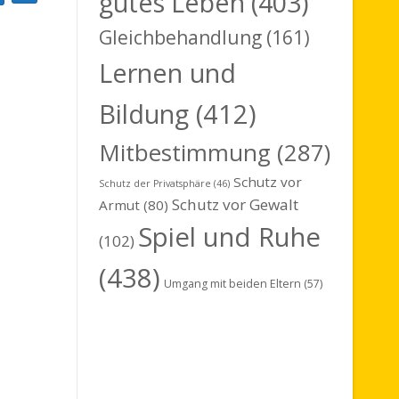
gutes Leben
(403)
uche
e
Gleichbehandlung
(161)
r
Lernen und
a
n
Bildung
(412)
s
Mitbestimmung
(287)
t
Schutz vor
Schutz der Privatsphäre
(46)
a
Schutz vor Gewalt
Armut
(80)
l
Spiel und Ruhe
(102)
t
(438)
u
Umgang mit beiden Eltern
(57)
n
g
A