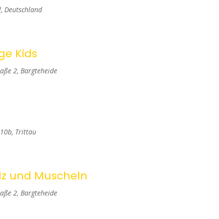
d
, Deutschland
A
n
ge Kids
s
aße 2, Bargteheide
i
c
h
10b, Trittau
t
e
olz und Muscheln
n
aße 2, Bargteheide
,