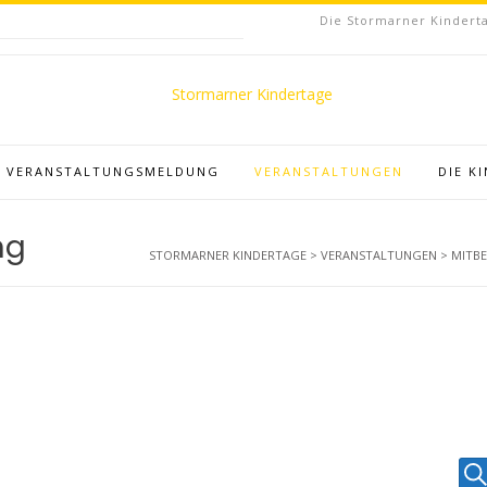
Die Stormarner Kinderta
VERANSTALTUNGSMELDUNG
VERANSTALTUNGEN
DIE K
ng
STORMARNER KINDERTAGE
>
VERANSTALTUNGEN
>
MITB
V