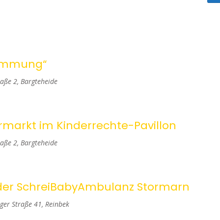
S
e
r
a
timmung“
n
aße 2, Bargteheide
s
t
markt im Kinderrechte-Pavillon
a
aße 2, Bargteheide
l
t
er SchreiBabyAmbulanz Stormarn
u
er Straße 41, Reinbek