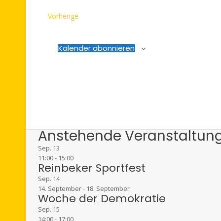
Veranstaltungen
Vorherige
Kalender abonnieren
Anstehende Veranstaltun
Sep.
13
11:00
-
15:00
Reinbeker Sportfest
Sep.
14
14. September
-
18. September
Woche der Demokratie
Sep.
15
14:00
-
17:00