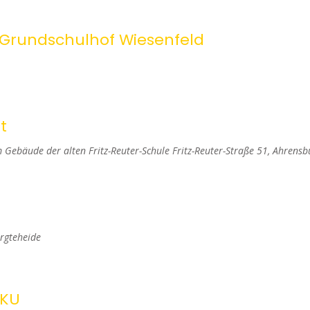
n
g
 Grundschulhof Wiesenfeld
e
n
S
t
u
Gebäude der alten Fritz-Reuter-Schule
Fritz-Reuter-Straße 51, Ahrensb
c
h
e
rgteheide
u
n
KKU