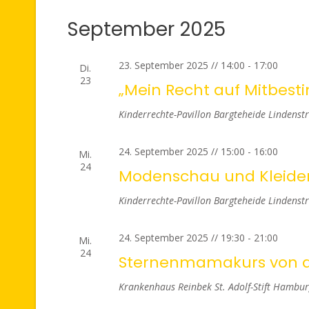
Datum
wählen.
September 2025
23. September 2025 // 14:00
-
17:00
Di.
23
„Mein Recht auf Mitbes
Kinderrechte-Pavillon Bargteheide
Lindenstr
24. September 2025 // 15:00
-
16:00
Mi.
24
Modenschau und Kleider
Kinderrechte-Pavillon Bargteheide
Lindenstr
24. September 2025 // 19:30
-
21:00
Mi.
24
Sternenmamakurs von d
Krankenhaus Reinbek St. Adolf-Stift
Hamburg