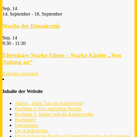
Sep.
14
14. September
-
18. September
Woche der Demokratie
Sep.
14
9:30
-
11:30
Elternkurs Starke Eltern – Starke Kinder „Von
Anfang an“
Kalender anzeigen
Inhalte der Website
Aktion „Jeden Tag ein Kinderrecht“
Buchtipp 1: Das sind deine Rechte
Buchtipp 2: Justine und die Kinderrechte
Buchtipps!
Datenschutz
Die Kinderrechte
Eltern haben das Recht auf Unterstützung bei der Erziehung