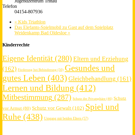
Jugendzentrum Trittau
Telefon
04154-807936
«
Kids Triathlon
Das Elefanto-Spielmobil zu Gast auf dem Spielplatz
Weidenkamp Bad Oldesloe
»
Kinderrechte
Eigene Identität
(280)
Eltern und Erziehung
Gesundes und
(162)
Förderung bei Behinderung
(50)
gutes Leben
(403)
Gleichbehandlung
(161)
Lernen und Bildung
(412)
Mitbestimmung
(287)
Schutz
Schutz der Privatsphäre
(46)
Spiel und
Schutz vor Gewalt
(102)
vor Armut
(80)
Ruhe
(438)
Umgang mit beiden Eltern
(57)