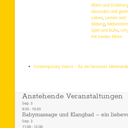
Eltern und Erziehun
Gesundes und gute
Leben
,
Lernen und
Bildung
,
Mitbestim
Spiel und Ruhe
,
Um
mit beiden Eltern
Contemporary Dance – für ein besseres Miteinander
Anstehende Veranstaltungen
Sep.
3
9:30
-
10:30
Babymassage und Klangbad – ein liebev
Sep.
3
11:00
-
12:00