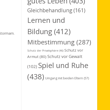
gutes Leben
(403)
Gleichbehandlung
(161)
Lernen und
Bildung
(412)
Stormarn.
Mitbestimmung
(287)
Schutz vor
Schutz der Privatsphäre
(46)
Schutz vor Gewalt
Armut
(80)
Spiel und Ruhe
(102)
(438)
Umgang mit beiden Eltern
(57)