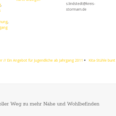
s.lindstedt@kreis-
g
,
stormarn.de
s
mung
,
gang
 // Ein Angebot für Jugendliche ab Jahrgang 2011
Kita-Stühle bunt
oller Weg zu mehr Nähe und Wohlbefinden