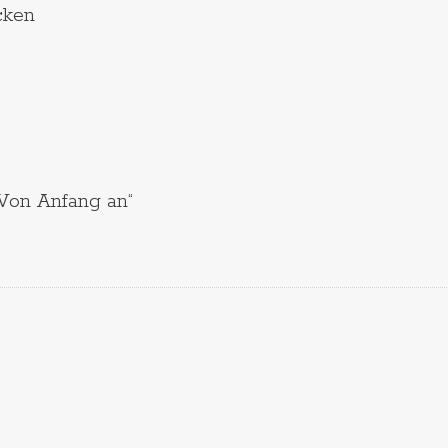
cken
„Von Anfang an“