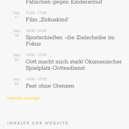
Fähnchen gegen Kinderarmut
Sep.
15:30
-
17:00
17
Film „Zirkuskind“
Sep.
18:00
-
20:00
18
Sportschießen -die Zielscheibe im
Fokus
Sep.
10:00
-
12:00
20
Gott macht mich stark! Ökumenischer
Spielplatz-Gottesdienst
Sep.
14:00
-
17:00
20
Fest ohne Grenzen
Kalender anzeigen
INHALTE DER WEBSITE