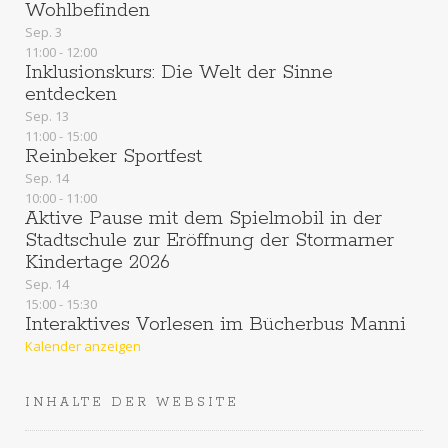
Wohlbefinden
t
Sep.
3
11:00
-
12:00
Inklusionskurs: Die Welt der Sinne
i
entdecken
o
Sep.
13
11:00
-
15:00
Reinbeker Sportfest
n
Sep.
14
10:00
-
11:00
Aktive Pause mit dem Spielmobil in der
Stadtschule zur Eröffnung der Stormarner
Kindertage 2026
Sep.
14
15:00
-
15:30
Interaktives Vorlesen im Bücherbus Manni
Kalender anzeigen
INHALTE DER WEBSITE