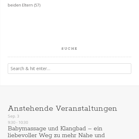
h
beiden Eltern
(57)
t
e
n
SUCHE
,
N
a
v
Anstehende Veranstaltungen
i
Sep.
3
g
9:30
-
10:30
Babymassage und Klangbad – ein
liebevoller Weg zu mehr Nähe und
a