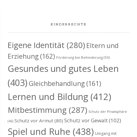
c
e
e
e
e
e
e
e
s
-
,
,
,
,
,
,
,
g
g
g
g
g
g
g
n
n
n
n
n
n
n
h
N
t
e
e
e
e
e
e
e
,
,
,
,
,
,
,
a
KINDERRECHTE
e
n
n
n
n
n
n
n
a
v
,
,
,
,
,
,
,
u
l
Eigene Identität
(280)
i
Eltern und
n
g
t
Erziehung
(162)
Förderung bei Behinderung
(50)
a
d
Gesundes und gutes Leben
u
t
A
(403)
n
Gleichbehandlung
(161)
i
n
g
Lernen und Bildung
(412)
o
s
n
e
Mitbestimmung
(287)
Schutz der Privatsphäre
i
n
Schutz vor Gewalt
(102)
Schutz vor Armut
(80)
(46)
Spiel und Ruhe
(438)
c
Umgang mit