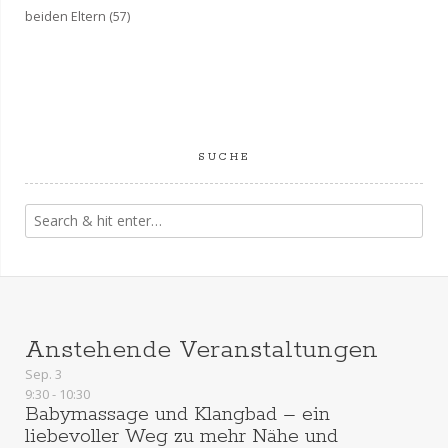
h
beiden Eltern
(57)
t
e
n
SUCHE
,
N
a
v
Anstehende Veranstaltungen
i
Sep.
3
g
9:30
-
10:30
Babymassage und Klangbad – ein
liebevoller Weg zu mehr Nähe und
a