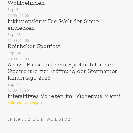
Wohlbefinden
t
Sep.
3
11:00
-
12:00
Inklusionskurs: Die Welt der Sinne
i
entdecken
o
Sep.
13
11:00
-
15:00
Reinbeker Sportfest
n
Sep.
14
10:00
-
11:00
Aktive Pause mit dem Spielmobil in der
Stadtschule zur Eröffnung der Stormarner
Kindertage 2026
Sep.
14
15:00
-
15:30
Interaktives Vorlesen im Bücherbus Manni
Kalender anzeigen
INHALTE DER WEBSITE