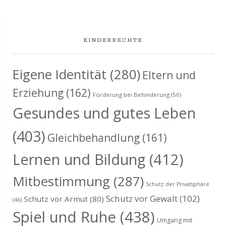
c
e
e
e
e
e
e
e
s
-
,
,
,
,
,
,
,
g
g
g
g
g
g
g
n
n
n
n
n
n
n
h
N
t
e
e
e
e
e
e
e
,
,
,
,
,
,
,
a
KINDERRECHTE
e
n
n
n
n
n
n
n
a
v
,
,
,
,
,
,
,
u
l
Eigene Identität
(280)
i
Eltern und
n
g
t
Erziehung
(162)
Förderung bei Behinderung
(50)
a
d
Gesundes und gutes Leben
u
t
A
(403)
n
Gleichbehandlung
(161)
i
n
g
Lernen und Bildung
(412)
o
s
n
e
Mitbestimmung
(287)
Schutz der Privatsphäre
i
n
Schutz vor Gewalt
(102)
Schutz vor Armut
(80)
(46)
Spiel und Ruhe
(438)
c
Umgang mit