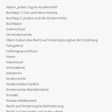
t
Aktion „Jeden Tag ein Kinderrecht“
Buchtipp 1: Das sind deine Rechte
i
Buchtipp 2: Justine und die Kinderrechte
Buchtipps!
o
Datenschutz
Die Kinderrechte
n
Eltern haben das Recht auf Unterstützung bei der Erziehung
Fotogalerie
Haftungsausschluss
Home
Impressum
Infomaterial
Initiatoren
Kinderrechte
Kinderrechte-Pavillon
Kinderrechte-Wandersteine
Kontakt
Kreativ-Wettbewerb
Recht auf Förderung bei Behinderung
Recht auf gesundes und gutes Leben