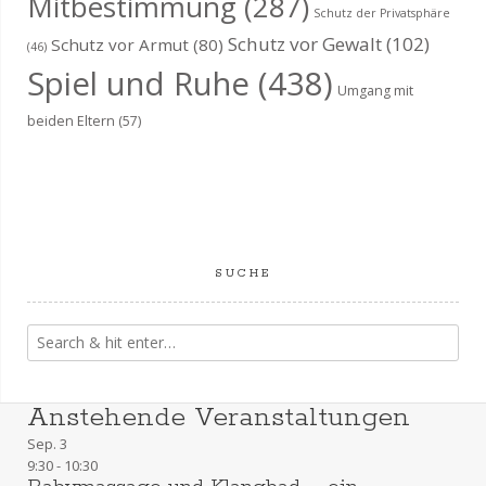
Mitbestimmung
(287)
c
-
Schutz der Privatsphäre
Schutz vor Gewalt
(102)
Schutz vor Armut
(80)
h
N
(46)
Spiel und Ruhe
(438)
a
e
Umgang mit
v
beiden Eltern
(57)
u
i
n
g
a
d
t
A
SUCHE
i
n
o
s
n
i
Anstehende Veranstaltungen
Sep.
3
c
9:30
-
10:30