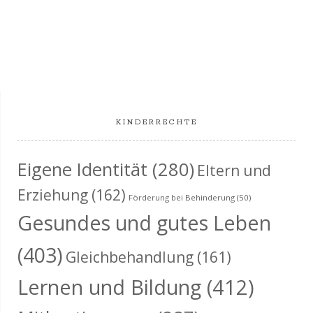
a
t
u
l
n
t
g
u
A
KINDERRECHTE
n
n
s
Eigene Identität
(280)
g
Eltern und
i
Erziehung
(162)
e
Förderung bei Behinderung
(50)
c
Gesundes und gutes Leben
n
h
(403)
t
S
Gleichbehandlung
(161)
e
Lernen und Bildung
(412)
u
n