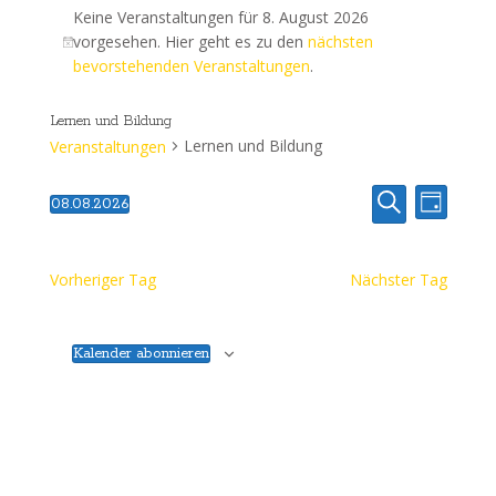
Keine Veranstaltungen für 8. August 2026
vorgesehen. Hier geht es zu den
nächsten
bevorstehenden Veranstaltungen
.
Lernen und Bildung
Lernen und Bildung
Veranstaltungen
V
V
08.08.2026
Tag
Datum
Suche
e
e
wählen.
r
Vorheriger Tag
Nächster Tag
r
a
a
n
Kalender abonnieren
s
n
t
s
a
t
l