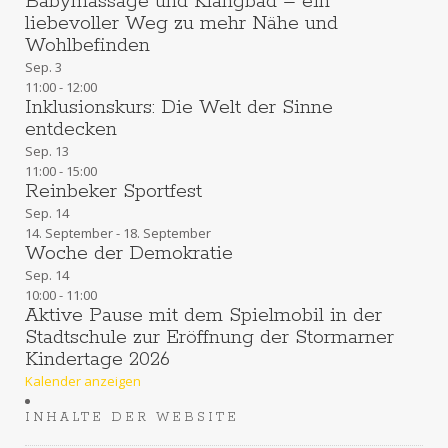
Babymassage und Klangbad – ein
h
liebevoller Weg zu mehr Nähe und
Wohlbefinden
t
Sep.
3
11:00
-
12:00
e
Inklusionskurs: Die Welt der Sinne
entdecken
n
Sep.
13
11:00
-
15:00
,
Reinbeker Sportfest
Sep.
14
N
14. September
-
18. September
Woche der Demokratie
a
Sep.
14
10:00
-
11:00
v
Aktive Pause mit dem Spielmobil in der
Stadtschule zur Eröffnung der Stormarner
i
Kindertage 2026
Kalender anzeigen
g
INHALTE DER WEBSITE
a