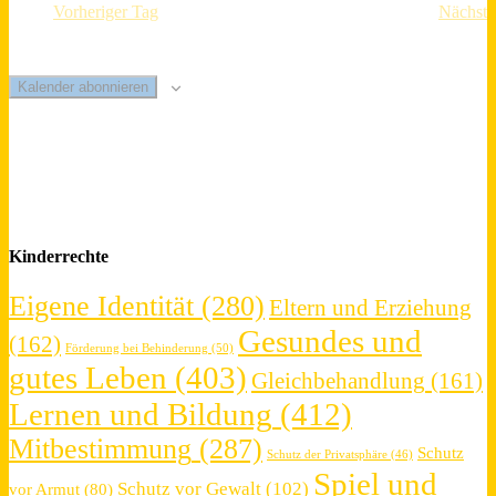
Vorheriger Tag
Nächste
Kalender abonnieren
Kinderrechte
Eigene Identität
(280)
Eltern und Erziehung
Gesundes und
(162)
Förderung bei Behinderung
(50)
gutes Leben
(403)
Gleichbehandlung
(161)
Lernen und Bildung
(412)
Mitbestimmung
(287)
Schutz
Schutz der Privatsphäre
(46)
Spiel und
Schutz vor Gewalt
(102)
vor Armut
(80)