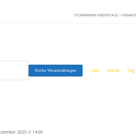
STORMARNER KINDERTAGE
>
VERANS
V
Liste
Monat
Tag
Suche Veranstaltungen
e
r
a
n
s
t
ezember 2025 // 14:00
a