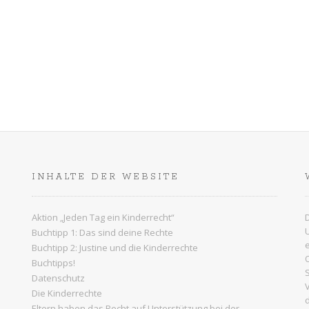
n
-
N
a
v
i
g
a
INHALTE DER WEBSITE
t
i
Aktion „Jeden Tag ein Kinderrecht“
Buchtipp 1: Das sind deine Rechte
o
Buchtipp 2: Justine und die Kinderrechte
n
Buchtipps!
Datenschutz
Die Kinderrechte
e
Eltern haben das Recht auf Unterstützung bei der