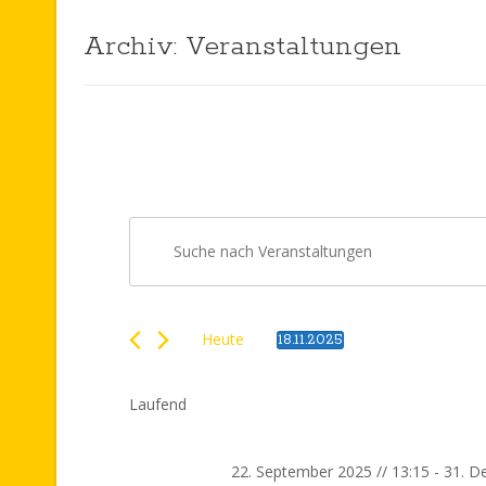
Archiv:
Veranstaltungen
V
Bitte
Schlüsselwort
e
eingeben.
Suche
r
nach
Heute
18.11.2025
Datum
Veranstaltungen
a
wählen.
Schlüsselwort.
Laufend
n
s
22. September 2025 // 13:15
-
31. D