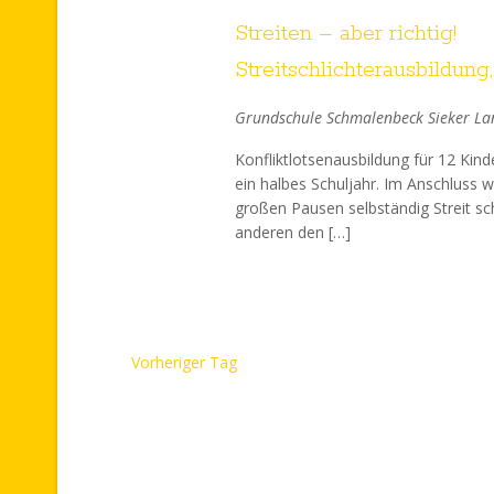
t
Streiten – aber richtig!
a
Streitschlichterausbildung,
l
Grundschule Schmalenbeck
Sieker L
t
Konfliktlotsenausbildung für 12 Kind
ein halbes Schuljahr. Im Anschluss w
u
großen Pausen selbständig Streit sc
anderen den […]
n
g
e
Vorheriger Tag
n
S
u