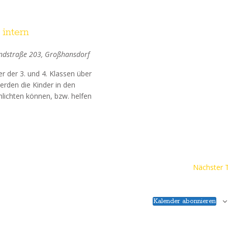
l
 intern
t
u
andstraße 203, Großhansdorf
n
er der 3. und 4. Klassen über
g
erden die Kinder in den
hlichten können, bzw. helfen
A
n
s
i
c
Nächster 
h
t
Kalender abonnieren
e