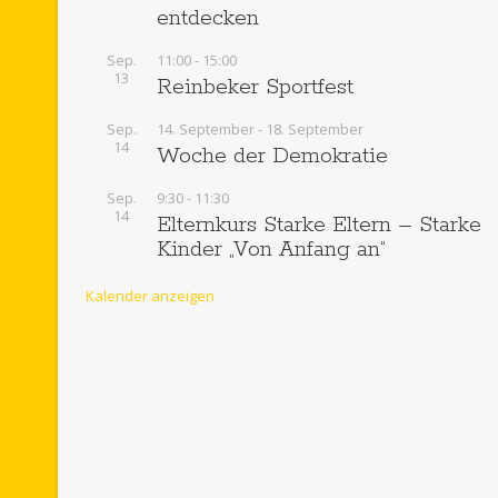
c
entdecken
h
Sep.
11:00
-
15:00
13
Reinbeker Sportfest
t
Sep.
14. September
-
18. September
e
14
Woche der Demokratie
n
Sep.
9:30
-
11:30
14
Elternkurs Starke Eltern – Starke
,
Kinder „Von Anfang an“
N
Kalender anzeigen
a
v
i
g