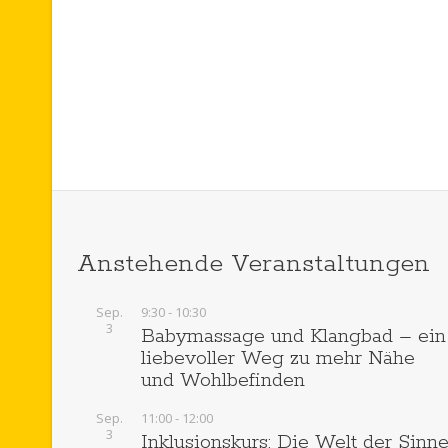
c
h
e
u
n
d
Anstehende Veranstaltungen
A
Sep.
9:30
-
10:30
n
3
Babymassage und Klangbad – ein
liebevoller Weg zu mehr Nähe
s
und Wohlbefinden
i
Sep.
11:00
-
12:00
3
Inklusionskurs: Die Welt der Sinn