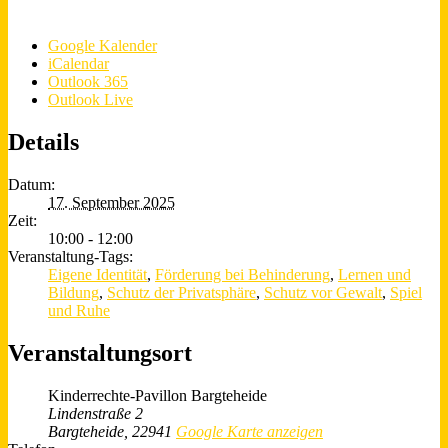
Google Kalender
iCalendar
Outlook 365
Outlook Live
Details
Datum:
17. September 2025
Zeit:
10:00 - 12:00
Veranstaltung-Tags:
Eigene Identität
,
Förderung bei Behinderung
,
Lernen und
Bildung
,
Schutz der Privatsphäre
,
Schutz vor Gewalt
,
Spiel
und Ruhe
Veranstaltungsort
Kinderrechte-Pavillon Bargteheide
Lindenstraße 2
Bargteheide
,
22941
Google Karte anzeigen