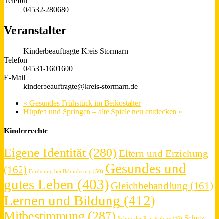
Telefon
04532-280680
Veranstalter
Kinderbeauftragte Kreis Stormarn
Telefon
04531-1601600
E-Mail
kinderbeauftragte@kreis-stormarn.de
«
Gesundes Frühstück im Beikostalter
Hüpfen und Springen – alte Spiele neu entdecken
»
Kinderrechte
Eigene Identität
(280)
Eltern und Erziehung
Gesundes und
(162)
Förderung bei Behinderung
(50)
gutes Leben
(403)
Gleichbehandlung
(161)
Lernen und Bildung
(412)
Mitbestimmung
(287)
Schutz
Schutz der Privatsphäre
(46)