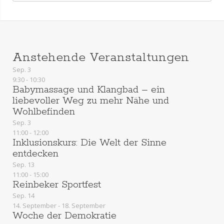
Anstehende Veranstaltungen
Sep.
3
9:30
-
10:30
Babymassage und Klangbad – ein
liebevoller Weg zu mehr Nähe und
Wohlbefinden
Sep.
3
11:00
-
12:00
Inklusionskurs: Die Welt der Sinne
entdecken
Sep.
13
11:00
-
15:00
Reinbeker Sportfest
Sep.
14
14. September
-
18. September
Woche der Demokratie