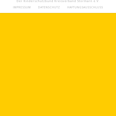
Der Kinderschutzbund Kreisverband Stormarn e.V.
IMPRESSUM
DATENSCHUTZ
HAFTUNGSAUSSCHLUSS