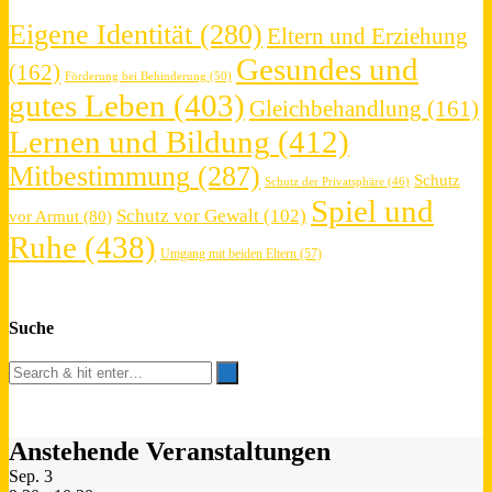
Eigene Identität
(280)
Eltern und Erziehung
Gesundes und
(162)
Förderung bei Behinderung
(50)
gutes Leben
(403)
Gleichbehandlung
(161)
Lernen und Bildung
(412)
Mitbestimmung
(287)
Schutz
Schutz der Privatsphäre
(46)
Spiel und
Schutz vor Gewalt
(102)
vor Armut
(80)
Ruhe
(438)
Umgang mit beiden Eltern
(57)
Suche
Anstehende Veranstaltungen
Sep.
3