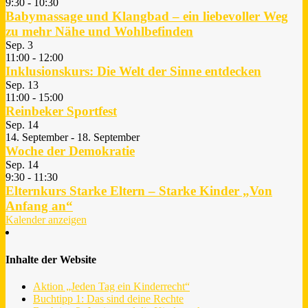
9:30
-
10:30
Babymassage und Klangbad – ein liebevoller Weg
zu mehr Nähe und Wohlbefinden
Sep.
3
11:00
-
12:00
Inklusionskurs: Die Welt der Sinne entdecken
Sep.
13
11:00
-
15:00
Reinbeker Sportfest
Sep.
14
14. September
-
18. September
Woche der Demokratie
Sep.
14
9:30
-
11:30
Elternkurs Starke Eltern – Starke Kinder „Von
Anfang an“
Kalender anzeigen
Inhalte der Website
Aktion „Jeden Tag ein Kinderrecht“
Buchtipp 1: Das sind deine Rechte