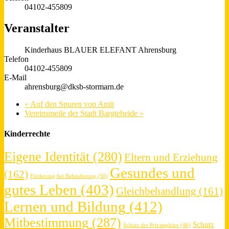
04102-455809
Veranstalter
Kinderhaus BLAUER ELEFANT Ahrensburg
Telefon
04102-455809
E-Mail
ahrensburg@dksb-stormarn.de
«
Auf den Spuren von Amit
Vereinsmeile der Stadt Bargteheide
»
Kinderrechte
Eigene Identität
(280)
Eltern und Erziehung
Gesundes und
(162)
Förderung bei Behinderung
(50)
gutes Leben
(403)
Gleichbehandlung
(161)
Lernen und Bildung
(412)
Mitbestimmung
(287)
Schutz
Schutz der Privatsphäre
(46)