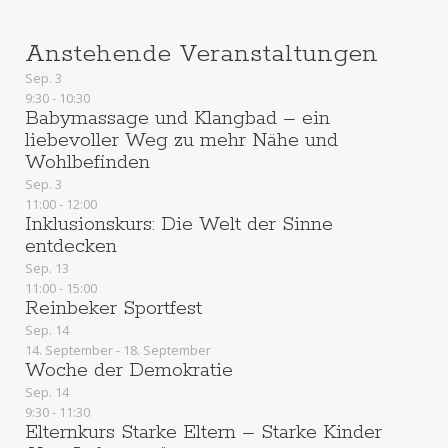
Anstehende Veranstaltungen
Sep.
3
9:30
-
10:30
Babymassage und Klangbad – ein
liebevoller Weg zu mehr Nähe und
Wohlbefinden
Sep.
3
11:00
-
12:00
Inklusionskurs: Die Welt der Sinne
entdecken
Sep.
13
11:00
-
15:00
Reinbeker Sportfest
Sep.
14
14. September
-
18. September
Woche der Demokratie
Sep.
14
9:30
-
11:30
Elternkurs Starke Eltern – Starke Kinder