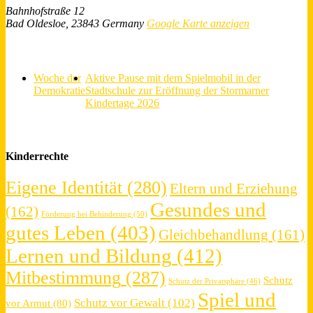
Bahnhofstraße 12
Bad Oldesloe
,
23843
Germany
Google Karte anzeigen
Woche der
Aktive Pause mit dem Spielmobil in der
Demokratie
Stadtschule zur Eröffnung der Stormarner
Kindertage 2026
Kinderrechte
Eigene Identität
(280)
Eltern und Erziehung
Gesundes und
(162)
Förderung bei Behinderung
(50)
gutes Leben
(403)
Gleichbehandlung
(161)
Lernen und Bildung
(412)
Mitbestimmung
(287)
Schutz
Schutz der Privatsphäre
(46)
Spiel und
Schutz vor Gewalt
(102)
vor Armut
(80)