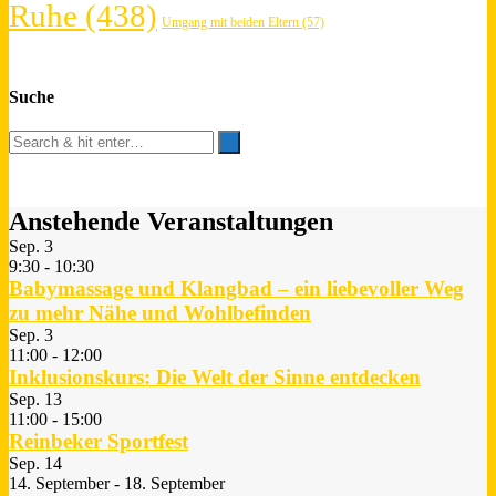
Ruhe
(438)
Umgang mit beiden Eltern
(57)
Suche
Anstehende Veranstaltungen
Sep.
3
9:30
-
10:30
Babymassage und Klangbad – ein liebevoller Weg
zu mehr Nähe und Wohlbefinden
Sep.
3
11:00
-
12:00
Inklusionskurs: Die Welt der Sinne entdecken
Sep.
13
11:00
-
15:00
Reinbeker Sportfest
Sep.
14
14. September
-
18. September