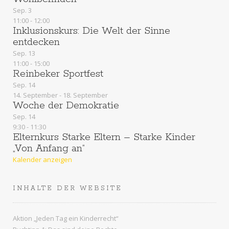
Sep.
3
11:00
-
12:00
Inklusionskurs: Die Welt der Sinne
entdecken
Sep.
13
11:00
-
15:00
Reinbeker Sportfest
Sep.
14
14. September
-
18. September
Woche der Demokratie
Sep.
14
9:30
-
11:30
Elternkurs Starke Eltern – Starke Kinder
„Von Anfang an“
Kalender anzeigen
INHALTE DER WEBSITE
Aktion „Jeden Tag ein Kinderrecht“