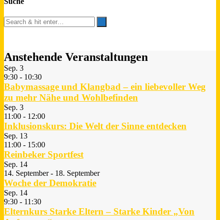
Suche
Anstehende Veranstaltungen
Sep.
3
9:30
-
10:30
Babymassage und Klangbad – ein liebevoller Weg
zu mehr Nähe und Wohlbefinden
Sep.
3
11:00
-
12:00
Inklusionskurs: Die Welt der Sinne entdecken
Sep.
13
11:00
-
15:00
Reinbeker Sportfest
Sep.
14
14. September
-
18. September
Woche der Demokratie
Sep.
14
9:30
-
11:30
Elternkurs Starke Eltern – Starke Kinder „Von