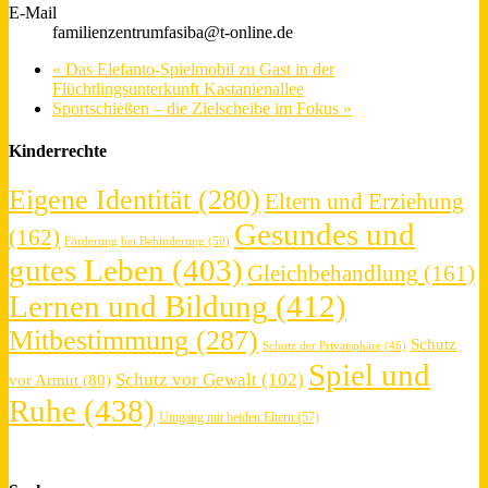
E-Mail
familienzentrumfasiba@t-online.de
«
Das Elefanto-Spielmobil zu Gast in der
Flüchtlingsunterkunft Kastanienallee
Sportschießen – die Zielscheibe im Fokus
»
Kinderrechte
Eigene Identität
(280)
Eltern und Erziehung
Gesundes und
(162)
Förderung bei Behinderung
(50)
gutes Leben
(403)
Gleichbehandlung
(161)
Lernen und Bildung
(412)
Mitbestimmung
(287)
Schutz
Schutz der Privatsphäre
(46)
Spiel und
Schutz vor Gewalt
(102)
vor Armut
(80)
Ruhe
(438)
Umgang mit beiden Eltern
(57)