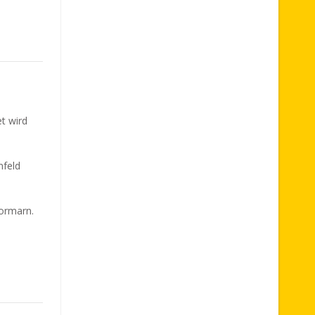
t wird
nfeld
tormarn.