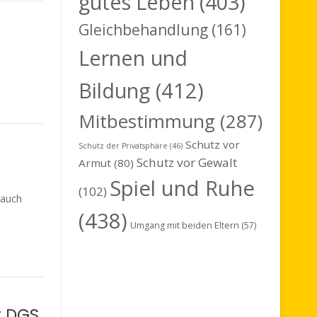
gutes Leben
(403)
Gleichbehandlung
(161)
Lernen und
Bildung
(412)
Mitbestimmung
(287)
Schutz vor
Schutz der Privatsphäre
(46)
Schutz vor Gewalt
Armut
(80)
Spiel und Ruhe
(102)
 auch
(438)
Umgang mit beiden Eltern
(57)
r DGS