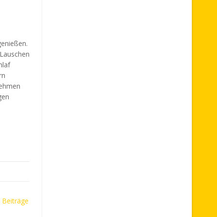
genießen.
 Lauschen
hlaf
rn
rnehmen
gen
 Beiträge