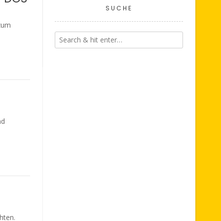
SUCHE
 zum
nd
hten.