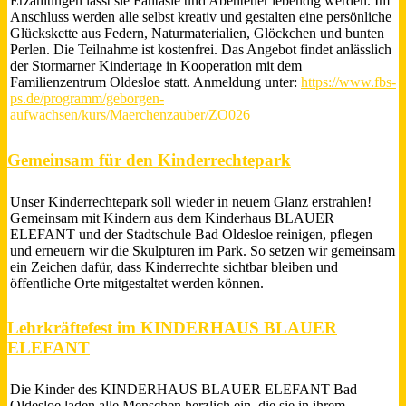
Erzählungen lässt sie Fantasie und Abenteuer lebendig werden. Im
Anschluss werden alle selbst kreativ und gestalten eine persönliche
Glückskette aus Federn, Naturmaterialien, Glöckchen und bunten
Perlen. Die Teilnahme ist kostenfrei. Das Angebot findet anlässlich
der Stormarner Kindertage in Kooperation mit dem
Familienzentrum Oldesloe statt. Anmeldung unter:
https://www.fbs-
ps.de/programm/geborgen-
aufwachsen/kurs/Maerchenzauber/ZO026
Gemeinsam für den Kinderrechtepark
Unser Kinderrechtepark soll wieder in neuem Glanz erstrahlen!
Gemeinsam mit Kindern aus dem Kinderhaus BLAUER
ELEFANT und der Stadtschule Bad Oldesloe reinigen, pflegen
und erneuern wir die Skulpturen im Park. So setzen wir gemeinsam
ein Zeichen dafür, dass Kinderrechte sichtbar bleiben und
öffentliche Orte mitgestaltet werden können.
Lehrkräftefest im KINDERHAUS BLAUER
ELEFANT
Die Kinder des KINDERHAUS BLAUER ELEFANT Bad
Oldesloe laden alle Menschen herzlich ein, die sie in ihrem