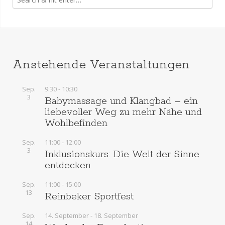
Anstehende Veranstaltungen
Sep.
9:30
-
10:30
3
Babymassage und Klangbad – ein
liebevoller Weg zu mehr Nähe und
Wohlbefinden
Sep.
11:00
-
12:00
3
Inklusionskurs: Die Welt der Sinne
entdecken
Sep.
11:00
-
15:00
13
Reinbeker Sportfest
Sep.
14. September
-
18. September
14