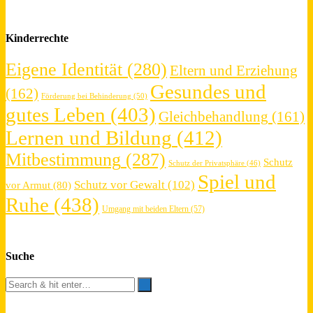
Kinderrechte
Eigene Identität
(280)
Eltern und Erziehung
Gesundes und
(162)
Förderung bei Behinderung
(50)
gutes Leben
(403)
Gleichbehandlung
(161)
Lernen und Bildung
(412)
Mitbestimmung
(287)
Schutz
Schutz der Privatsphäre
(46)
Spiel und
Schutz vor Gewalt
(102)
vor Armut
(80)
Ruhe
(438)
Umgang mit beiden Eltern
(57)
Suche