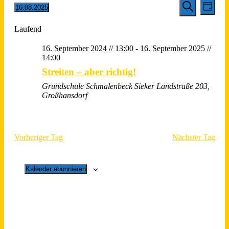
Veransta
Vera
16.08.2025
Tag
Ansic
Suche
Datum
Suche
Navi
wählen.
Laufend
und
Ansichten
16. September 2024 // 13:00
-
16. September 2025 //
Navigati
14:00
Streiten – aber richtig!
Grundschule Schmalenbeck
Sieker Landstraße 203,
Großhansdorf
Vorheriger Tag
Nächster Tag
Kalender abonnieren