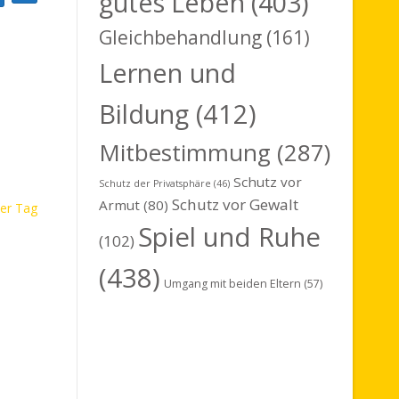
gutes Leben
(403)
uche
e
Gleichbehandlung
(161)
r
Lernen und
a
n
Bildung
(412)
s
Mitbestimmung
(287)
t
Schutz vor
Schutz der Privatsphäre
(46)
a
Schutz vor Gewalt
Armut
(80)
er Tag
l
Spiel und Ruhe
(102)
t
(438)
u
Umgang mit beiden Eltern
(57)
n
g
A