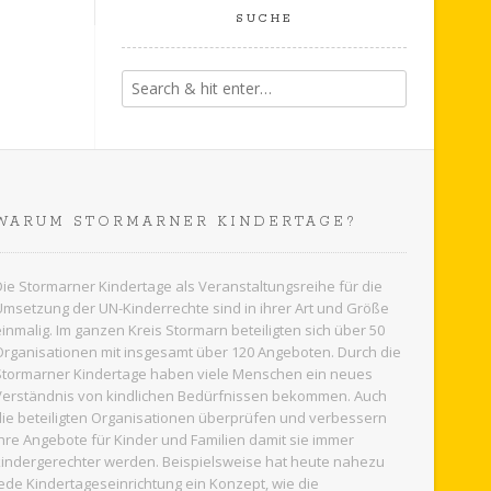
n
SUCHE
s
i
c
h
t
e
WARUM STORMARNER KINDERTAGE?
n
Die Stormarner Kindertage als Veranstaltungsreihe für die
-
Umsetzung der UN-Kinderrechte sind in ihrer Art und Größe
N
einmalig. Im ganzen
Kreis Stormarn
beteiligten sich über 50
Organisationen mit insgesamt über 120 Angeboten. Durch die
a
Stormarner Kindertage haben viele Menschen ein neues
Verständnis von kindlichen Bedürfnissen bekommen. Auch
v
die beteiligten Organisationen überprüfen und verbessern
i
ihre Angebote für Kinder und Familien damit sie immer
kindergerechter werden. Beispielsweise hat heute nahezu
g
jede Kindertageseinrichtung ein Konzept, wie die