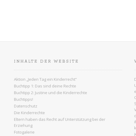
n
g
e
n
S
INHALTE DER WEBSITE
u
c
Aktion „Jeden Tag ein Kinderrecht“
Buchtipp 1: Das sind deine Rechte
h
Buchtipp 2: Justine und die Kinderrechte
Buchtipps!
e
Datenschutz
Die Kinderrechte
u
Eltern haben das Recht auf Unterstützung bei der
Erziehung
n
Fotogalerie