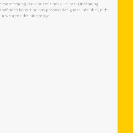
Mitbestimmung von Kindern sinnvoll in ihrer Einrichtung
a
stattfinden kann. Und das passiert das ganze Jahr über, nicht
t
nur während der Kindertage.
i
o
n