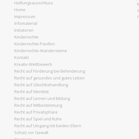
Haftungsausschluss
d
Home
Impressum
A
Infomaterial
Initiatoren
n
Kinderrechte
s
Kinderrechte-Pavillon
Kinderrechte-Wandersteine
i
Kontakt
Kreativ-Wettbewerb
c
Recht auf Förderung bei Behinderung
Recht auf gesundes und gutes Leben
h
Recht auf Gleichbehandlung
Recht auf Identität
t
Recht auf Lernen und Bildung
Recht auf Mitbestimmung
e
Recht auf Privatsphäre
Recht auf Spiel und Ruhe
n
Recht auf Umgang mit beiden Eltern
Schutz vor Gewalt
,